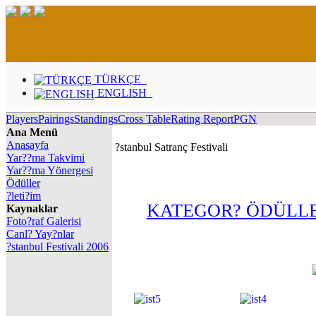
TÜRKÇE
ENGLISH
Players
Pairings
Standings
Cross Table
Rating Report
PGN
Ana Menü
Anasayfa
?stanbul Satranç Festivali
Yar??ma Takvimi
Yar??ma Yönergesi
Ödüller
?leti?im
KATEGOR? ÖDÜLL
Kaynaklar
Foto?raf Galerisi
Canl? Yay?nlar
?stanbul Festivali 2006