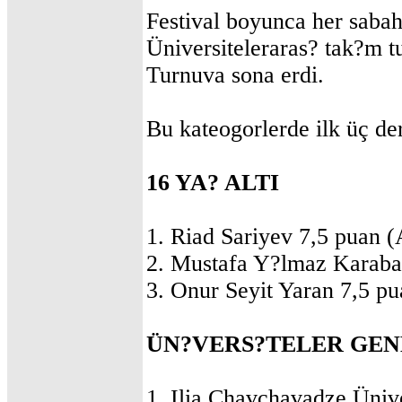
Festival boyunca her sabah
Üniversiteleraras? tak?m t
Turnuva sona erdi.
Bu kateogorlerde ilk üç de
16 YA? ALTI
1. Riad Sariyev 7,5 puan 
2. Mustafa Y?lmaz Karaba
3. Onur Seyit Yaran 7,5 p
ÜN?VERS?TELER GEN
1. Ilia Chavchavadze Ünive