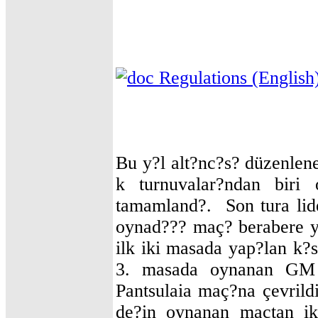
Regulations (English
Bu y?l alt?nc?s? düzenlene
k turnuvalar?ndan biri o
tamamland?. Son tura lid
oynad??? maç? berabere ya
ilk iki masada yap?lan k?s
3. masada oynanan G
Pantsulaia maç?na çevrild
de?in oynanan maçtan iki