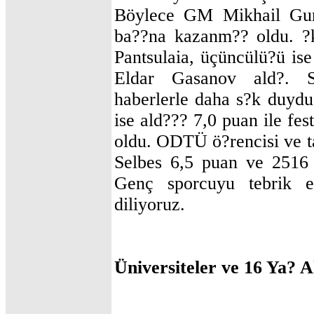
Böylece GM Mikhail Gurev
ba??na kazanm?? oldu. ?k
Pantsulaia, üçüncülü?ü is
Eldar Gasanov ald?. S
haberlerle daha s?k duy
ise ald??? 7,0 puan ile fe
oldu. ODTÜ ö?rencisi ve t
Selbes 6,5 puan ve 2516
Genç sporcuyu tebrik e
diliyoruz.
Üniversiteler ve 16 Ya?