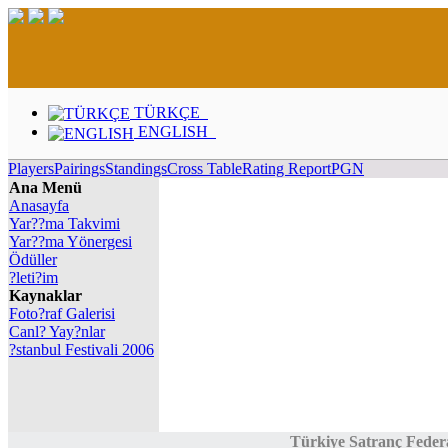
TÜRKÇE
ENGLISH
Players
Pairings
Standings
Cross Table
Rating Report
PGN
Ana Menü
Anasayfa
Yar??ma Takvimi
Yar??ma Yönergesi
Ödüller
?leti?im
Kaynaklar
Foto?raf Galerisi
Canl? Yay?nlar
?stanbul Festivali 2006
Türkiye Satranç Feder