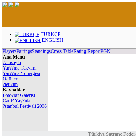
TÜRKÇE
ENGLISH
Players
Pairings
Standings
Cross Table
Rating Report
PGN
Ana Menü
Anasayfa
Yar??ma Takvimi
Yar??ma Yönergesi
Ödüller
?leti?im
Kaynaklar
Foto?raf Galerisi
Canl? Yay?nlar
?stanbul Festivali 2006
Türkiye Satranç Feder