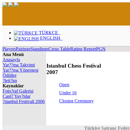
TÜRKÇE
ENGLISH
Players
Pairings
Standings
Cross Table
Rating Report
PGN
Ana Menü
Anasayfa
Yar??ma Takvimi
Istanbul Chess Festival
Yar??ma Yönergesi
2007
Ödüller
?leti?im
Open
Kaynaklar
Foto?raf Galerisi
Under 16
Canl? Yay?nlar
Closing Ceremony
?stanbul Festivali 2006
Türkiye Satranç Feder